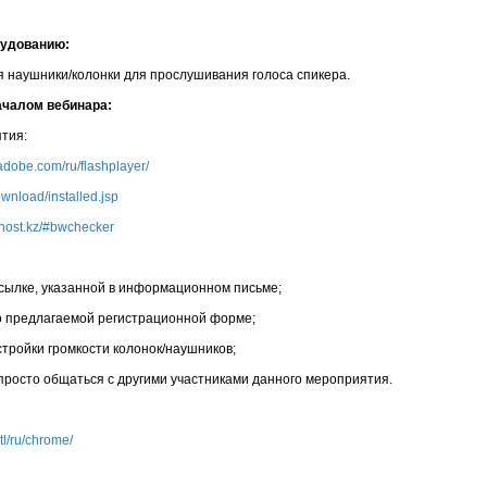
рудованию
:
я наушники/колонки для прослушивания голоса спикера.
началом вебинара
:
ятия:
.adobe.com/ru/flashplayer/
wnload/installed.jsp
idhost.kz/#bwchecker
ссылке, указанной в информационном письме;
о предлагаемой регистрационной форме;
стройки громкости колонок/наушников;
 просто общаться с другими участниками данного мероприятия.
tl/ru/chrome/