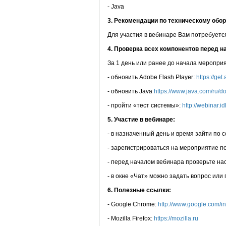
- Java
3. Рекомендации по техническому обо
Для участия в вебинаре Вам потребуетс
4. Проверка всех компонентов перед 
За 1 день или ранее до начала меропри
- обновить Adobe Flash Player:
https://get
- обновить Java
https://www.java.com/ru/do
- пройти «тест системы»:
http://webinar.
5. Участие в вебинаре
:
- в назначенный день и время зайти по 
- зарегистрироваться на мероприятие п
- перед началом вебинара проверьте на
- в окне «Чат» можно задать вопрос или
6. Полезные ссылки
:
- Google Chrome:
http://www.google.com/in
- Mozilla Firefox:
https://mozilla.ru