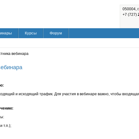
050004, г
+7 (727)
2
инары
Курсы
Форум
стника вебинара
вебинара
ию
:
одящий и исходящий трафик. Для участия в вебинаре важно, чтобы входящая
ечению
:
ы:
 т.п.);